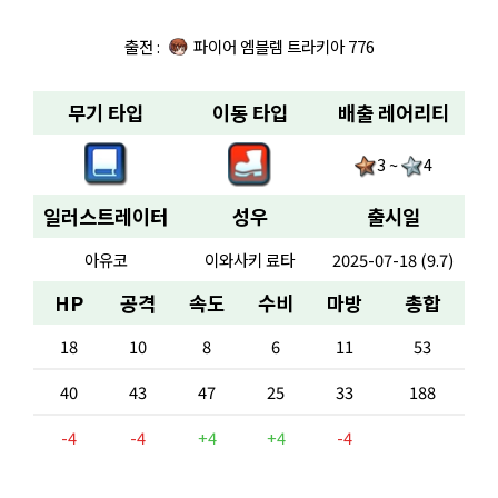
출전 :
파이어 엠블렘 트라키아 776
무기 타입
이동 타입
배출 레어리티
3 ~
4
일러스트레이터
성우
출시일
아유코
이와사키 료타
2025-07-18 (9.7)
HP
공격
속도
수비
마방
총합
18
10
8
6
11
53
40
43
47
25
33
188
-4
-4
+4
+4
-4