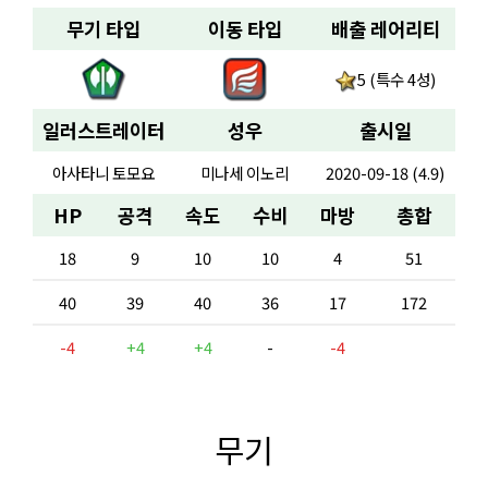
무기 타입
이동 타입
배출 레어리티
5 (특수 4성)
일러스트레이터
성우
출시일
아사타니 토모요
미나세 이노리
2020-09-18 (4.9)
HP
공격
속도
수비
마방
총합
18
9
10
10
4
51
40
39
40
36
17
172
-4
+4
+4
-
-4
무기