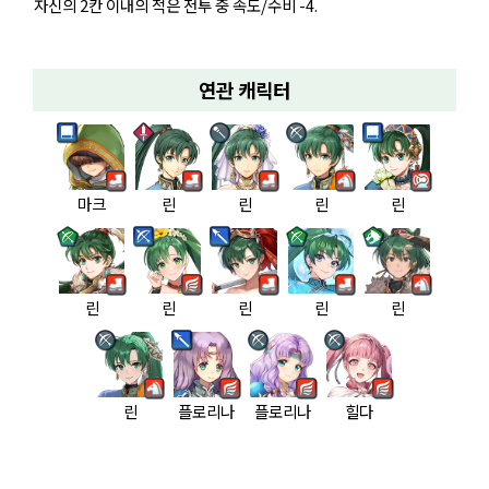
자신의 2칸 이내의 적은 전투 중 속도/수비 -4.
연관 캐릭터
마크
린
린
린
린
린
린
린
린
린
린
플로리나
플로리나
힐다