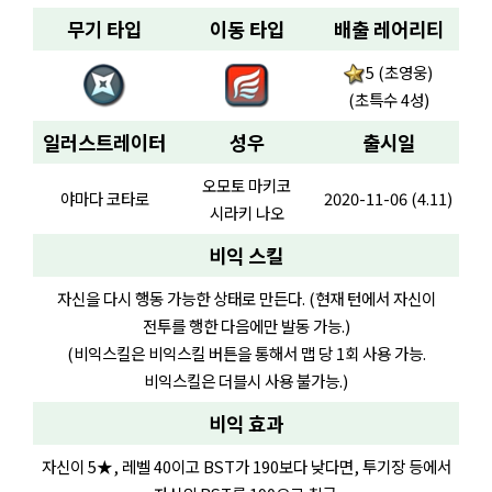
무기 타입
이동 타입
배출 레어리티
5 (초영웅)
(초특수 4성)
일러스트레이터
성우
출시일
오모토 마키코
야마다 코타로
2020-11-06 (4.11)
시라키 나오
비익 스킬
자신을 다시 행동 가능한 상태로 만든다. (현재 턴에서 자신이
전투를 행한 다음에만 발동 가능.)
(비익스킬은 비익스킬 버튼을 통해서 맵 당 1회 사용 가능.
비익스킬은 더블시 사용 불가능.)
비익 효과
자신이 5★, 레벨 40이고 BST가 190보다 낮다면, 투기장 등에서