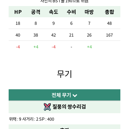
자신의 BST를 190으로 취급.
HP
공격
속도
수비
마방
총합
18
8
9
6
7
48
40
38
42
21
26
167
-4
+4
-4
-
+4
무기
전체 무기
질풍의 쌍수리검
위력 : 9 사거리 : 2 SP : 400