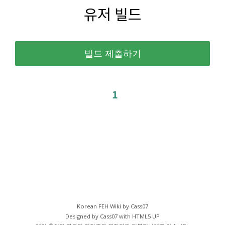
유저 빌드
1
Korean FEH Wiki by Cass07
Designed by Cass07 with
HTML5 UP