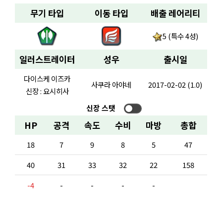
무기 타입
이동 타입
배출 레어리티
5 (특수 4성)
일러스트레이터
성우
출시일
다이스케 이즈카
사쿠라 아야네
2017-02-02 (1.0)
신장 : 요시히사
신장 스탯
HP
공격
속도
수비
마방
총합
18
7
9
8
5
47
40
31
33
32
22
158
-4
-
-
-
-