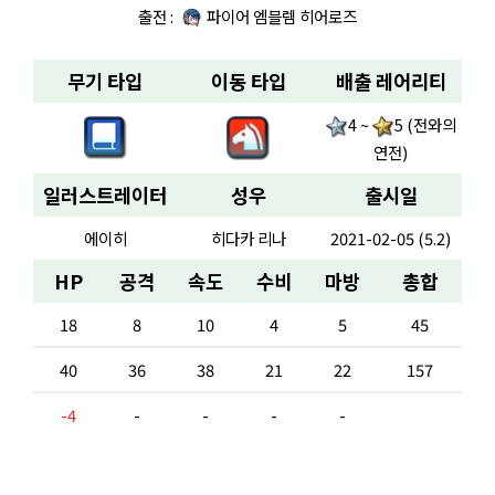
출전 :
파이어 엠블렘 히어로즈
무기 타입
이동 타입
배출 레어리티
4 ~
5 (전와의
연전)
일러스트레이터
성우
출시일
에이히
히다카 리나
2021-02-05 (5.2)
HP
공격
속도
수비
마방
총합
18
8
10
4
5
45
40
36
38
21
22
157
-4
-
-
-
-