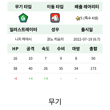
무기 타입
이동 타입
배출 레어리티
5 (특수 4성)
일러스트레이터
성우
출시일
니지 하야시
코노 히요리
2022-07-19 (6.7)
HP
공격
속도
수비
마방
총합
16
10
7
9
8
50
38
40
26
35
34
173
-4
+4
+4
-
-
무기