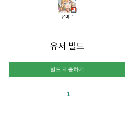
유미르
유저 빌드
1