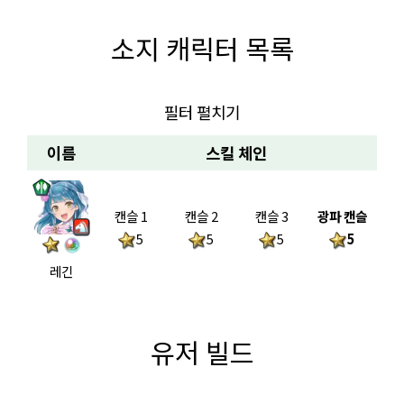
소지 캐릭터 목록
필터 펼치기
이름
스킬 체인
캔슬 1
캔슬 2
캔슬 3
광파 캔슬
5
5
5
5
레긴
유저 빌드