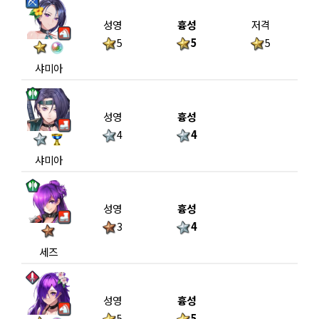
성영
흉성
저격
5
5
5
샤미아
성영
흉성
4
4
샤미아
성영
흉성
3
4
세즈
성영
흉성
5
5