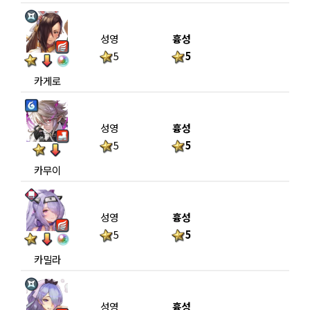
성영
흉성
5
5
카게로
성영
흉성
5
5
카무이
성영
흉성
5
5
카밀라
성영
흉성