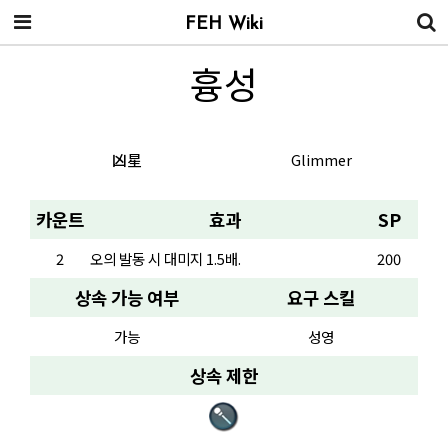
FEH Wiki
흉성
凶星
Glimmer
카운트
효과
SP
2
오의 발동 시 대미지 1.5배.
200
상속 가능 여부
요구 스킬
가능
성영
상속 제한