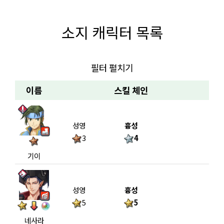
소지 캐릭터 목록
필터 펼치기
이름
스킬 체인
성영
흉성
3
4
기이
성영
흉성
5
5
네사라