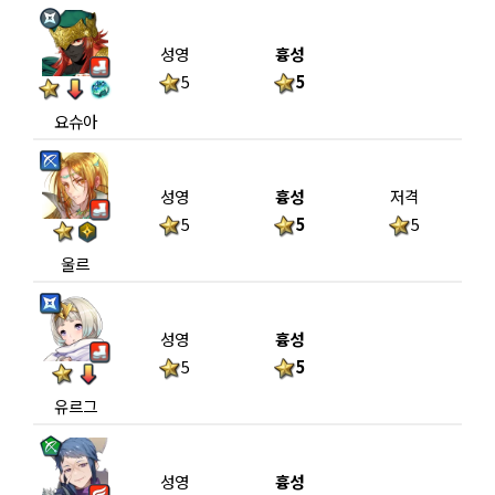
성영
흉성
5
5
요슈아
성영
흉성
저격
5
5
5
울르
성영
흉성
5
5
유르그
성영
흉성