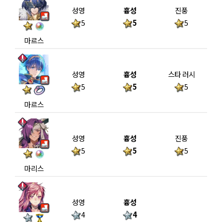
성영
흉성
진풍
5
5
5
마르스
성영
흉성
스타 러시
5
5
5
마르스
성영
흉성
진풍
5
5
5
마리스
성영
흉성
4
4