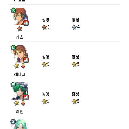
성영
흉성
3
4
라스
성영
흉성
5
5
레나크
성영
흉성
5
5
레빈