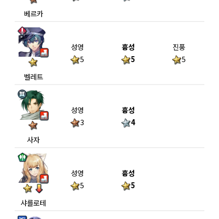
베르카
성영
흉성
진풍
5
5
5
벨레트
성영
흉성
3
4
사자
성영
흉성
5
5
샤를로테