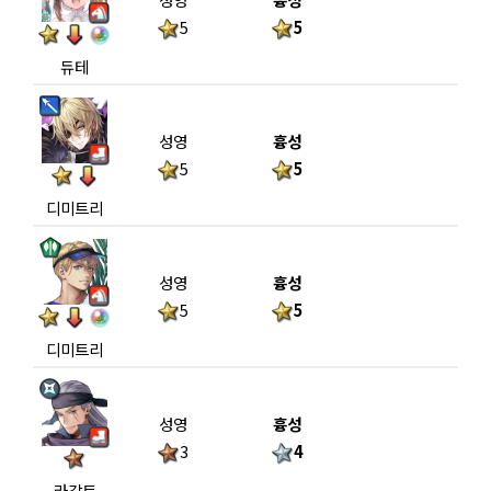
5
5
듀테
성영
흉성
5
5
디미트리
성영
흉성
5
5
디미트리
성영
흉성
3
4
라갈트