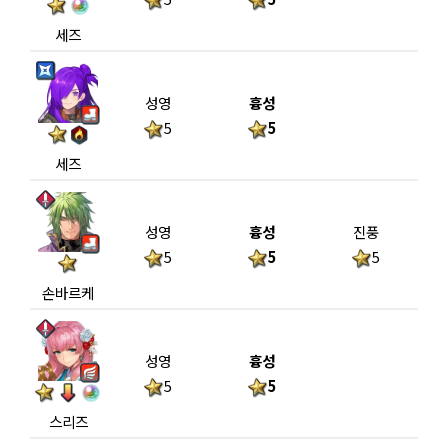
세즈
성영
흉성
5
5
세즈
성영
흉성
진풍
5
5
5
손바르케
성영
흉성
5
5
스리즈