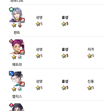
파프니르
성영
흉성
5
5
판트
성영
흉성
저격
5
5
5
페트라
성영
흉성
진풍
5
5
5
펠릭스