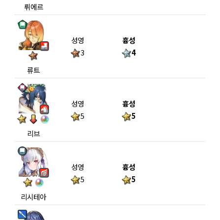
뤼에르
성영
흉성
3
4
류트
성영
흉성
5
5
리브
성영
흉성
5
5
리시테아