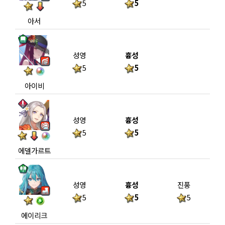
5
5
아서
성영
흉성
5
5
아이비
성영
흉성
5
5
에델가르트
성영
흉성
진풍
5
5
5
에이리크