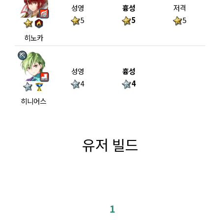
성영
흉성
저격
5
5
5
히노카
성영
흉성
4
4
히니어스
유저 빌드
1