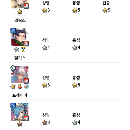
성영
흉성
진풍
5
5
5
펠릭스
성영
흉성
4
4
펠릭스
성영
흉성
5
5
프레이야
성영
흉성
3
4