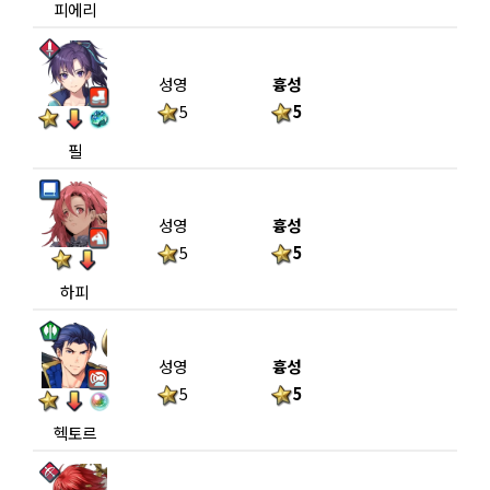
피에리
성영
흉성
5
5
필
성영
흉성
5
5
하피
성영
흉성
5
5
헥토르