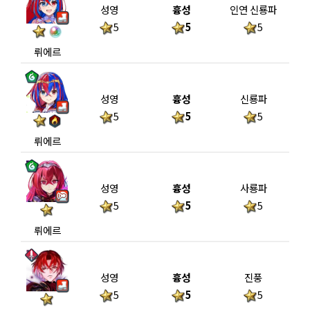
성영
흉성
인연 신룡파
5
5
5
뤼에르
성영
흉성
신룡파
5
5
5
뤼에르
성영
흉성
사룡파
5
5
5
뤼에르
성영
흉성
진풍
5
5
5