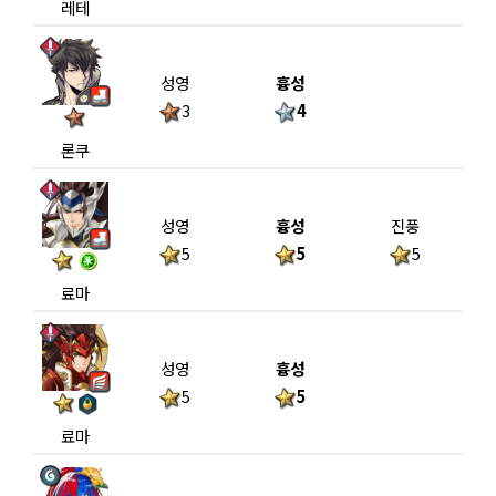
레테
성영
흉성
3
4
론쿠
성영
흉성
진풍
5
5
5
료마
성영
흉성
5
5
료마