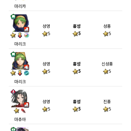
마리카
성영
흉성
성풍
5
5
5
마리크
성영
흉성
신성풍
5
5
5
마리크
성영
흉성
진풍
5
5
5
마츄아