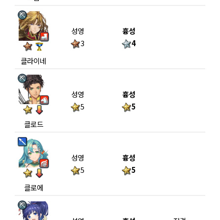
성영
흉성
3
4
클라이네
성영
흉성
5
5
클로드
성영
흉성
5
5
클로에