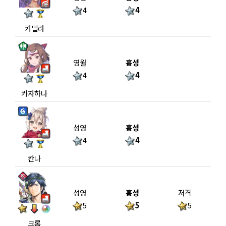
4
4
카밀라
영월
흉성
4
4
카자하나
성영
흉성
4
4
칸나
성영
흉성
저격
5
5
5
크롬