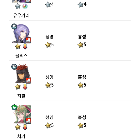
4
4
유우기리
성영
흉성
5
5
율리스
성영
흉성
5
5
쟈팔
성영
흉성
5
5
치키