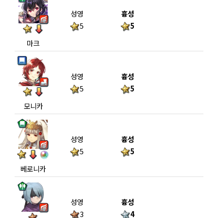
성영
흉성
5
5
마크
성영
흉성
5
5
모니카
성영
흉성
5
5
베로니카
성영
흉성
3
4