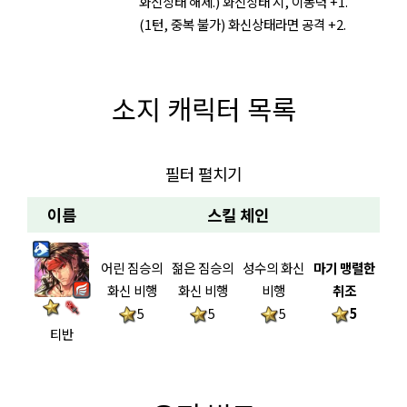
화신상태 해제.) 화신상태 시, 이동력 +1.
(1턴, 중복 불가) 화신상태라면 공격 +2.
소지 캐릭터 목록
필터 펼치기
이름
스킬 체인
어린 짐승의
젊은 짐승의
성수의 화신
마기 맹렬한
화신 비행
화신 비행
비행
취조
5
5
5
5
티반