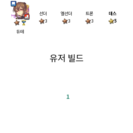
선더
엘선더
트론
데스
3
3
3
5
듀테
유저 빌드
1