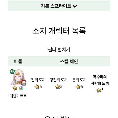
기본 스프라이트
소지 캐릭터 목록
필터 펼치기
이름
스킬 체인
흑수리의
철의 도끼
강철의 도끼
은의 도끼
사랑의 도끼
5
5
5
5
에델가르트