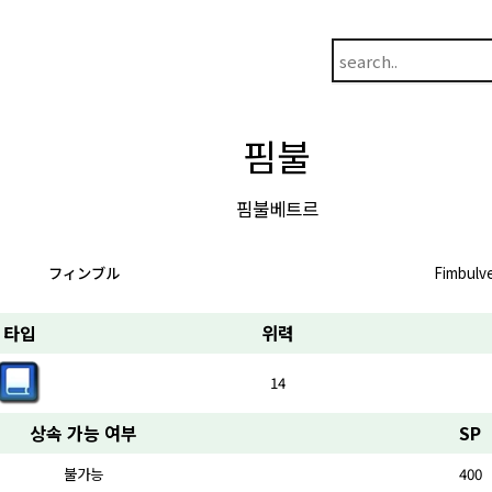
핌불
핌불베트르
フィンブル
Fimbulv
타입
위력
14
상속 가능 여부
SP
불가능
400