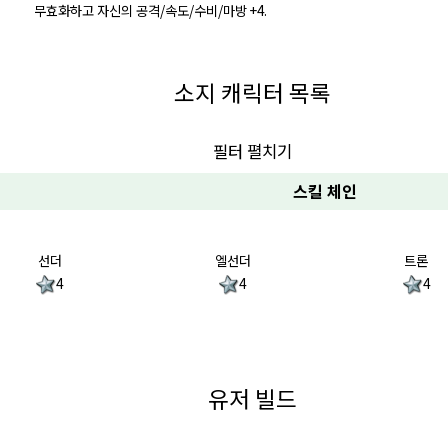
무효화하고 자신의 공격/속도/수비/마방 +4.
소지 캐릭터 목록
필터 펼치기
스킬 체인
선더
엘선더
트론
4
4
4
유저 빌드