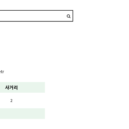
etr
사거리
2