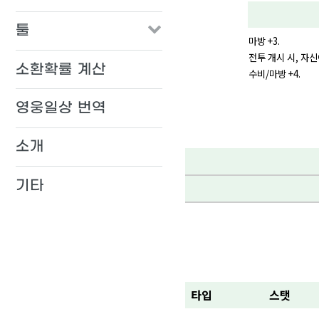
툴
마방 +3.
전투 개시 시, 자
소환확률 계산
수비/마방 +4.
영웅일상 번역
소개
기타
타입
스탯