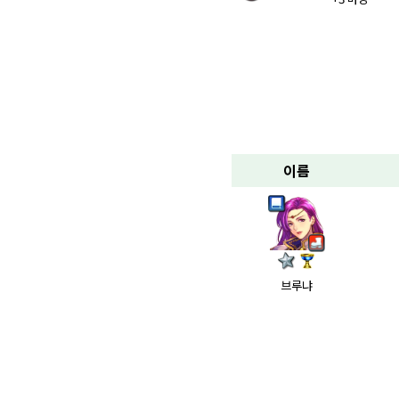
이름
브루냐