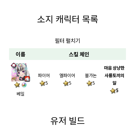
소지 캐릭터 목록
필터 펼치기
이름
스킬 체인
마음 상냥한
파이어
엘파이어
볼가논
사룡토끼의
5
5
5
알
5
베일
유저 빌드