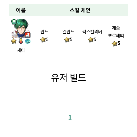
이름
스킬 체인
계승
윈드
엘윈드
렉스칼리버
포르세티
5
5
5
5
세티
유저 빌드
1