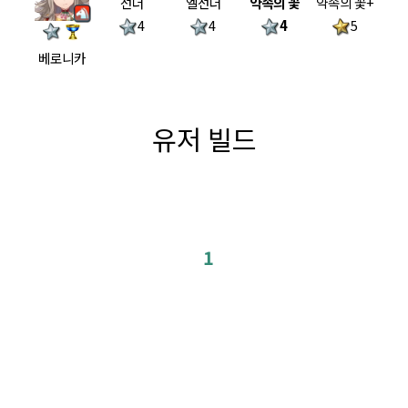
선더
엘선더
약속의 꽃
약속의 꽃+
4
4
4
5
베로니카
유저 빌드
1