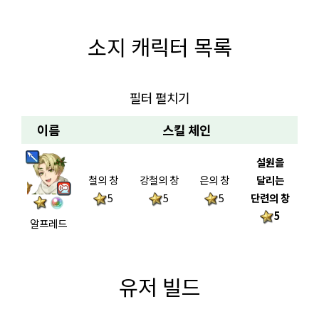
소지 캐릭터 목록
필터 펼치기
이름
스킬 체인
설원을
철의 창
강철의 창
은의 창
달리는
5
5
5
단련의 창
5
알프레드
유저 빌드