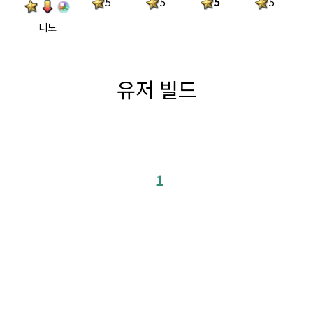
5
5
5
5
니노
유저 빌드
1