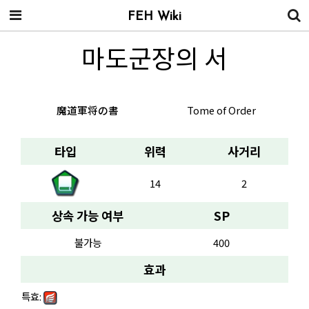
FEH Wiki
마도군장의 서
魔道軍将の書
Tome of Order
타입
위력
사거리
14
2
상속 가능 여부
SP
불가능
400
효과
특효: