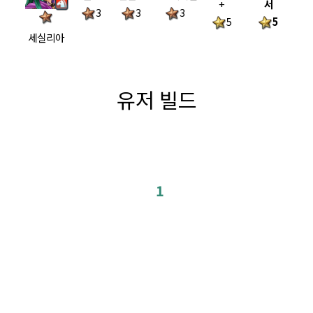
+
서
3
3
3
5
5
세실리아
유저 빌드
1