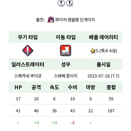
출전 :
파이어 엠블렘 인게이지
무기 타입
이동 타입
배출 레어리티
5 (특수 4성)
일러스트레이터
성우
출시일
스에카네 쿠미코
스와베 쥰이치
2023-07-18 (7.7)
HP
공격
속도
수비
마방
총합
17
16
6
10
6
55
41
46
36
43
21
187
-
+4
+4
-4
-