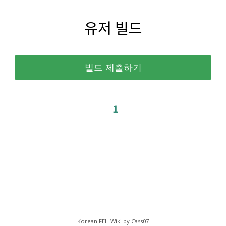
유저 빌드
1
Korean FEH Wiki by Cass07