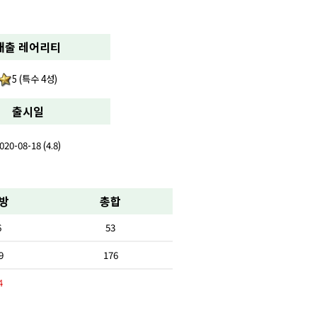
배출 레어리티
5 (특수 4성)
출시일
020-08-18 (4.8)
방
총합
6
53
9
176
4