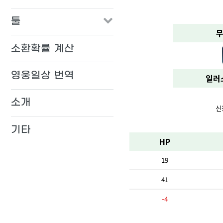
툴
무
소환확률 계산
영웅일상 번역
일러
소개
신장
기타
HP
19
41
-4