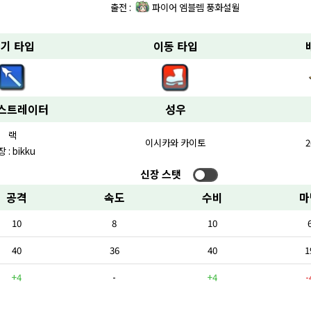
출전 :
파이어 엠블렘 풍화설월
기 타입
이동 타입
스트레이터
성우
랙
이시카와 카이토
2
 : bikku
신장 스탯
공격
속도
수비
마
10
8
10
40
36
40
1
+4
-
+4
-