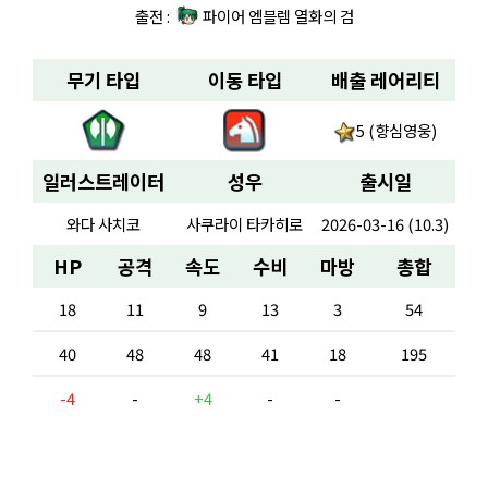
출전 :
파이어 엠블렘 열화의 검
무기 타입
이동 타입
배출 레어리티
5 (향심영웅)
일러스트레이터
성우
출시일
와다 사치코
사쿠라이 타카히로
2026-03-16 (10.3)
HP
공격
속도
수비
마방
총합
18
11
9
13
3
54
40
48
48
41
18
195
-4
-
+4
-
-