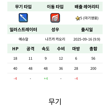
무기 타입
이동 타입
배출 레어리티
5 (마기영웅)
일러스트레이터
성우
출시일
에슈알
나즈카 카오리
2025-09-16 (9.9)
HP
공격
속도
수비
마방
총합
18
11
9
12
6
56
40
48
48
36
28
200
-4
-
+4
-
-4
무기