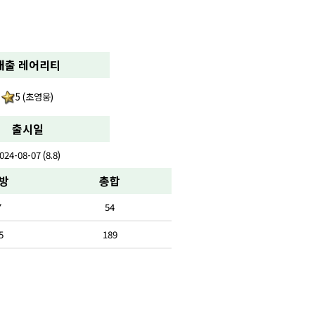
배출 레어리티
5 (초영웅)
출시일
024-08-07 (8.8)
방
총합
7
54
5
189
-