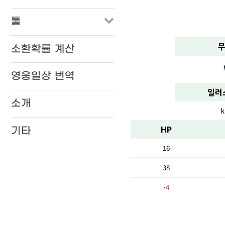
툴
무
소환확률 계산
영웅일상 번역
일러
소개
k
HP
기타
16
38
-4