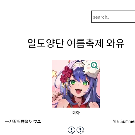
일도양단 여름축제 와유
미아
一刀両断夏祭り ワユ
Mia: Summer