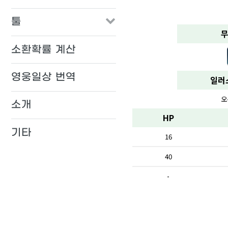
툴
무
소환확률 계산
영웅일상 번역
일러
오
소개
HP
기타
16
40
-