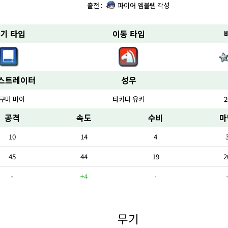
출전 :
파이어 엠블렘 각성
기 타입
이동 타입
스트레이터
성우
쿠마 마이
타카다 유키
2
공격
속도
수비
마
10
14
4
45
44
19
2
-
+4
-
무기