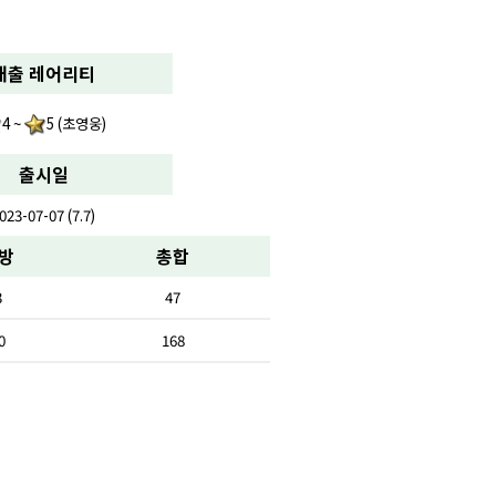
배출 레어리티
4 ~
5 (초영웅)
출시일
023-07-07 (7.7)
방
총합
3
47
0
168
-