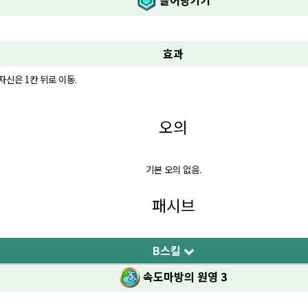
끌어당기기
효과
신은 1칸 뒤로 이동.
오의
기본 오의 없음.
패시브
B스킬
속도마방의 원영 3